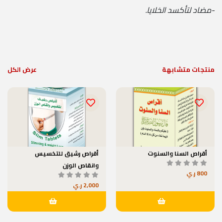
-مضاد لتأكسد الخلايا.
منتجات متشابهة
عرض الكل
أقراص السنا والسنوت
أقراص رشيق للتخسيس
وانقاص الوزن
800 ر.ي
2,000 ر.ي