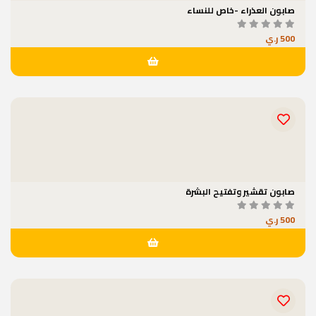
صابون العذراء -خاص للنساء
500 ر.ي
صابون تقشير وتفتيح البشرة
500 ر.ي