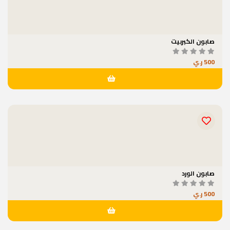
صابون الكبربيت
500 ر.ي
صابون الورد
500 ر.ي