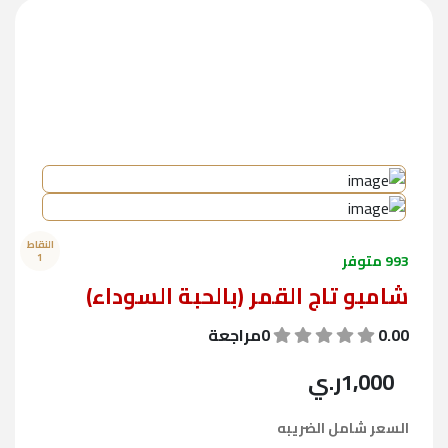
النقاط
993 متوفر
1
شامبو تاج القمر (بالحبة السوداء)
0.00
0مراجعة
1,000
ر.ي
السعر شامل الضريبه