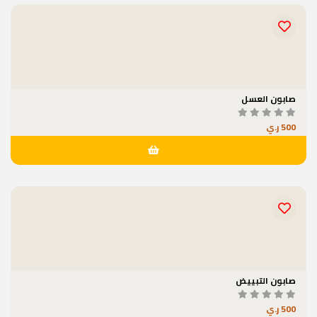
صابون العسل
500 ر.ي
صابون التبييض
500 ر.ي